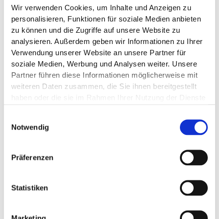
feinste Strukturen und Details dargestellt werden, die mit
Wir verwenden Cookies, um Inhalte und Anzeigen zu
personalisieren, Funktionen für soziale Medien anbieten
anderen Verfahren nicht umsetzbar wären.
zu können und die Zugriffe auf unsere Website zu
Oberfläche
: Die Stereolithographie nutzt das Prinzip der
analysieren. Außerdem geben wir Informationen zu Ihrer
Polymerisation, um außergewöhnlich glatte und wertvolle
Verwendung unserer Website an unsere Partner für
Oberflächen im Vergleich zu anderen 3D-Druckverfahren zu
soziale Medien, Werbung und Analysen weiter. Unsere
produzieren.
Partner führen diese Informationen möglicherweise mit
weiteren Daten zusammen, die Sie ihnen bereitgestellt
Formhaltigkeit
: Die in der Stereolithographie verwendeten
haben oder die sie im Rahmen Ihrer Nutzung der Dienste
UV-lichtempfindlichen Harze zeichnen sich durch ihre
gesammelt haben.
außergewöhnliche Maß- und Formbeständigkeit nach dem
Einwilligungsauswahl
Aushärten aus. Dies führt zu einer bemerkenswerten
Notwendig
Präzision und Genauigkeit des Verfahrens mit äußerst
geringen Toleranzen.
Präferenzen
Temperaturbeständig
: Die Stereolithographie ist auch
hinsichtlich ihrer Temperaturbeständigkeit ein geeignetes
Statistiken
Verfahren. Durch das sogenannte Tempern nach dem
Druckvorgang kann die Temperaturbeständigkeit des
Marketing