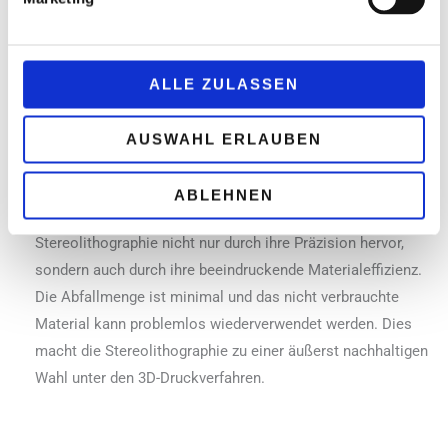
Bauteils auf bis zu 60°C gesteigert werden, je nach
verwendetem Kunstharz.
Isotropie
: Die mittels Stereolithographie produzierten
Gegenstände bestechen durch eine außergewöhnlich hohe
ALLE ZULASSEN
Homogenität in sämtlichen Dimensionen. Dadurch ist ihre
Belastbarkeit und Zugfestigkeit in jeder
AUSWAHL ERLAUBEN
Beanspruchungsrichtung gleichermaßen gegeben.
Materialeinsatz und Nachhaltigkeit
: Im Vergleich zu
ABLEHNEN
anderen 3D-Drucktechnologien sticht die
Stereolithographie nicht nur durch ihre Präzision hervor,
sondern auch durch ihre beeindruckende Materialeffizienz.
Die Abfallmenge ist minimal und das nicht verbrauchte
Material kann problemlos wiederverwendet werden. Dies
macht die Stereolithographie zu einer äußerst nachhaltigen
Wahl unter den 3D-Druckverfahren.