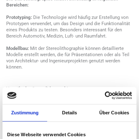
Bereichen:
Prototyping:
Die Technologie wird häufig zur Erstellung von
Prototypen verwendet, um das Design und die Funktionalität
eines Produkts zu testen. Besonders interessant für den
Bereich Automotiv, Medizin, Luft- und Raumfahrt.
Modellbau:
Mit der Stereolithographie können detaillierte
Modelle erstellt werden, die für Präsentationen oder als Teil
von Architektur- und Ingenieurprojekten genutzt werden
können.
Vorteile der Stereolithographie:
Genauigkeit:
Durch die Mikrostereolithographie können
sogar Schichtstärken von nur 0,012 mm erreicht werden.
Zustimmung
Details
Über Cookies
Dies ermöglicht die Erstellung von äußerst filigranen
Bauteilen, die höchsten Ansprüchen an Komplexität und
Diese Webseite verwendet Cookies
Detailtreue gerecht werden. Mit dieser Technologie können